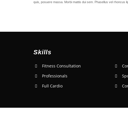
quis, posuere massa. Morbi mattis dui sem. Phasellus vel rhoncus li
Skills
Fitness Consultation
Co
Professionals
Sp
Full Cardio
Co