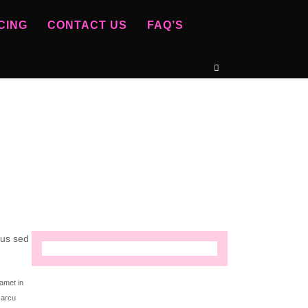
CING
CONTACT US
FAQ’S
mus sed
 amet in
 arcu