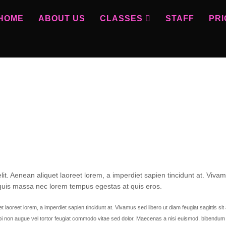
HOME
ABOUT US
CLASSES
STAFF
PRI
lit. Aenean aliquet laoreet lorem, a imperdiet sapien tincidunt at. Viva
am quis massa nec lorem tempus egestas at quis eros.
 laoreet lorem, a imperdiet sapien tincidunt at. Vivamus sed libero ut diam feugiat sagittis sit
i non augue vel tortor feugiat commodo vitae sed dolor. Maecenas a nisi euismod, bibendum