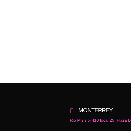
Get Up!
Chalenge yourself today
 adipiscing elit. Ut sed sem ipsum. Proin efficitur dolor accumsan pur
c luctus non ipsum a cursus. Donec laoreet iaculis egestas. Nulla finib
nec metus.
ABOUT THE GYM
MONTERREY
Rio Misisipi 410 local 25, Plaza 