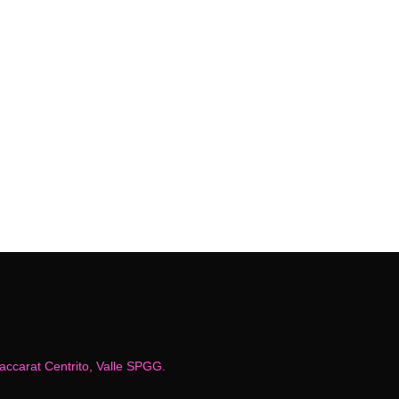
us varius tempus nec a nulla. Aliquam id
us sed ipsum a pretium. Mauris ut nisl
Baccarat Centrito, Valle SPGG.