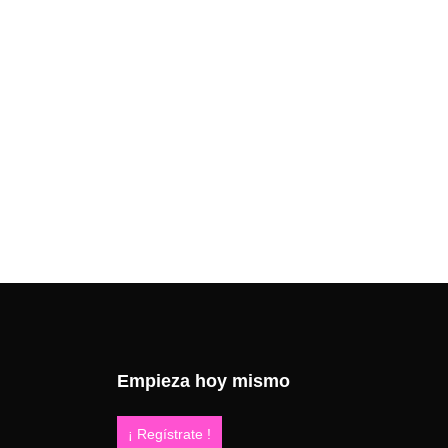
Lorem ipsum dolor sit amet, consectetur
vulputate massa, a rhoncus justo. Nun
Empieza hoy mismo