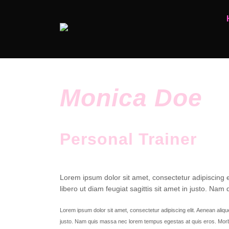
Monica Doe
Personal Trainer
Lorem ipsum dolor sit amet, consectetur adipiscing e
libero ut diam feugiat sagittis sit amet in justo. N
Lorem ipsum dolor sit amet, consectetur adipiscing elit. Aenean aliquet
justo. Nam quis massa nec lorem tempus egestas at quis eros. Morb