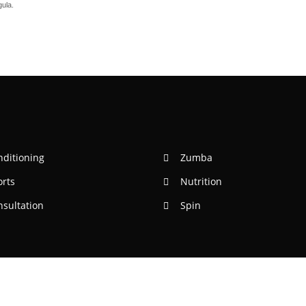
gula.
nditioning
Zumba
orts
Nutrition
nsultation
Spin