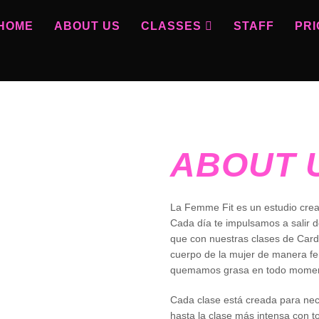
HOME
ABOUT US
CLASSES
STAFF
PRI
ABOUT 
La Femme Fit es un estudio crea
Cada día te impulsamos a salir d
que con nuestras clases de Cardi
cuerpo de la mujer de manera fe
quemamos grasa en todo momen
Cada clase está creada para nec
hasta la clase más intensa con t