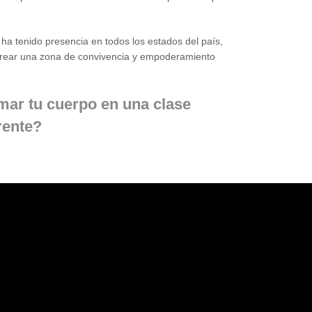
 ha tenido presencia en todos los estados del país,
e crear una zona de convivencia y empoderamiento
rmar tu cuerpo en una clase
rente?