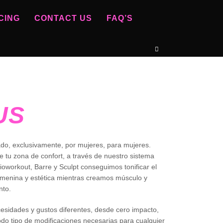
CING
CONTACT US
FAQ’S
US
do, exclusivamente, por mujeres, para mujeres.
e tu zona de confort, a través de nuestro sistema
oworkout, Barre y Sculpt conseguimos tonificar el
menina y estética mientras creamos músculo y
to.
esidades y gustos diferentes, desde cero impacto,
odo tipo de modificaciones necesarias para cualquier