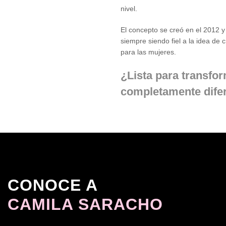
nivel.
El concepto se creó en el 2012 y
siempre siendo fiel a la idea d
para las mujeres.
¿Lista para transfo
completamente dife
CONOCE A
CAMILA SARACHO